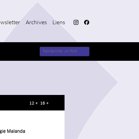
wsletter
Archives
Liens
12 + 16 +
agie Malanda