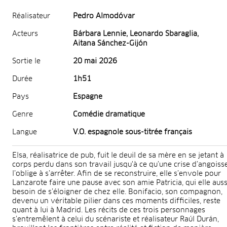
Réalisateur
Pedro Almodóvar
Acteurs
Bárbara Lennie, Leonardo Sbaraglia,
Aitana Sánchez-Gijón
Sortie le
20 mai 2026
Durée
1h51
Pays
Espagne
Genre
Comédie dramatique
Langue
V.O. espagnole sous-titrée français
Elsa, réalisatrice de pub, fuit le deuil de sa mère en se jetant à
corps perdu dans son travail jusqu'à ce qu’une crise d’angoiss
l’oblige à s’arrêter. Afin de se reconstruire, elle s’envole pour
Lanzarote faire une pause avec son amie Patricia, qui elle auss
besoin de s’éloigner de chez elle. Bonifacio, son compagnon,
devenu un véritable pilier dans ces moments difficiles, reste
quant à lui à Madrid. Les récits de ces trois personnages
s’entremêlent à celui du scénariste et réalisateur Raúl Durán,