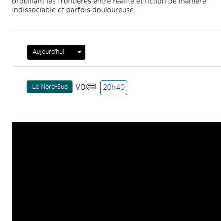
brouillant les frontières entre réalité et fiction de manière
indissociable et parfois douloureuse.
Aujourd'hui
Le Nord-Sud
VO
20h40