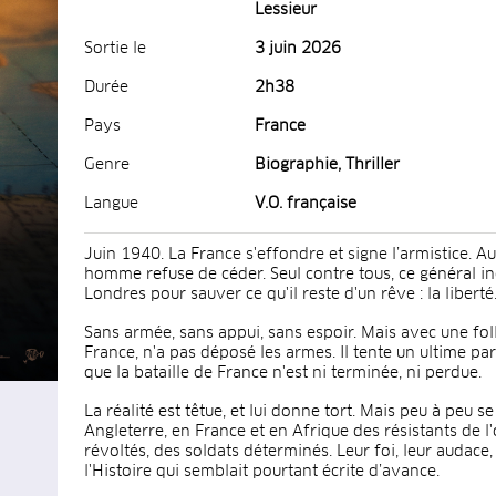
Lessieur
Sortie le
3 juin 2026
Durée
2h38
Pays
France
Genre
Biographie, Thriller
Langue
V.O. française
Juin 1940. La France s'effondre et signe l’armistice. A
homme refuse de céder. Seul contre tous, ce général i
Londres pour sauver ce qu'il reste d'un rêve : la liberté
Sans armée, sans appui, sans espoir. Mais avec une foll
France, n'a pas déposé les armes. Il tente un ultime pa
que la bataille de France n'est ni terminée, ni perdue.
La réalité est têtue, et lui donne tort. Mais peu à peu s
Angleterre, en France et en Afrique des résistants de 
révoltés, des soldats déterminés. Leur foi, leur audace,
l'Histoire qui semblait pourtant écrite d’avance.