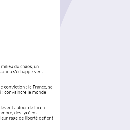
u milieu du chaos, un
nconnu s'échappe vers
.
e conviction : la France, sa
ri : convaincre le monde
e lèvent autour de lui en
l'ombre, des lycéens
 leur rage de liberté défient