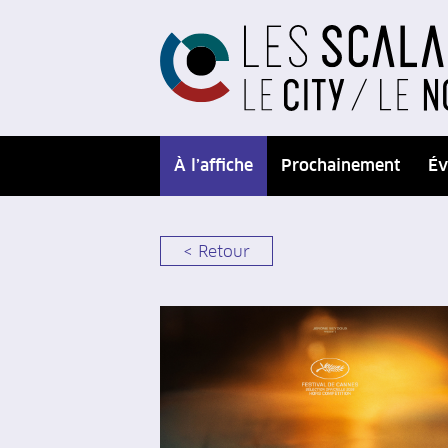
À l’affiche
Prochainement
Év
< Retour