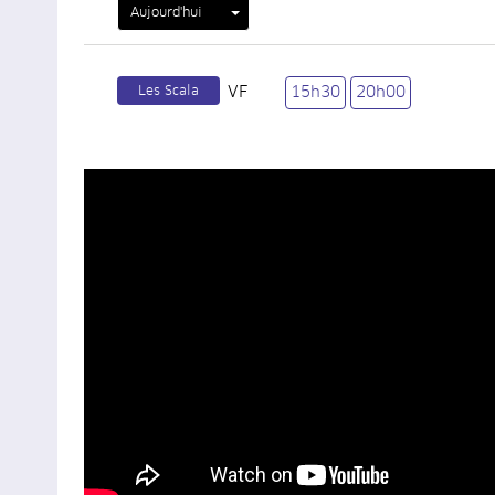
Aujourd'hui
Les Scala
VF
15h30
20h00