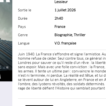
Lessieur
Sortie le
1 juillet 2026
Durée
2h40
Pays
France
Genre
Biographie, Thriller
Langue
V.O. française
Juin 1940. La France s'effondre et signe l’armistice. A
homme refuse de céder. Seul contre tous, ce général i
Londres pour sauver ce qu'il reste d'un rêve : la libert
sans espoir. Mais avec une folle conviction : la France
les armes. Il tente un ultime pari : convaincre le monde
n'est ni terminée, ni perdue. La réalité est têtue, et lui
se lèvent autour de lui en Angleterre, en France et en 
l'ombre, des lycéens révoltés, des soldats déterminés. L
rage de liberté défient l'Histoire qui semblait pourtant