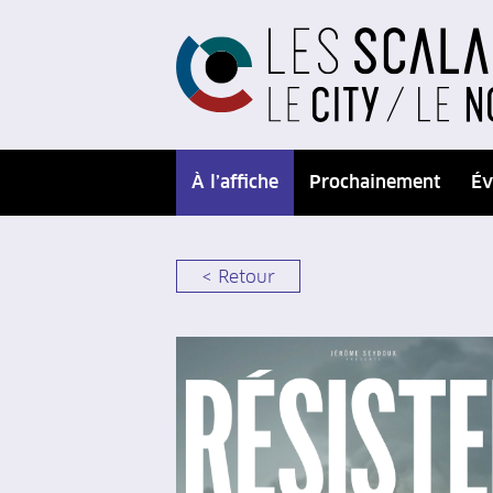
À l’affiche
Prochainement
Év
< Retour