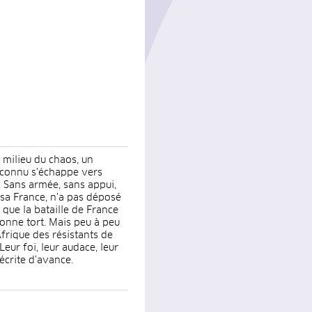
u milieu du chaos, un
nconnu s'échappe vers
é. Sans armée, sans appui,
, sa France, n'a pas déposé
 que la bataille de France
 donne tort. Mais peu à peu
Afrique des résistants de
eur foi, leur audace, leur
 écrite d’avance.