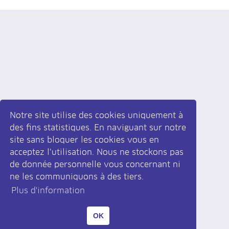
Notre site utilise des cookies uniquement à
des fins statistiques. En naviguant sur notre
site sans bloquer les cookies vous en
acceptez l’utilisation. Nous ne stockons pas
Inscrivez-vous
à la newsletter
de donnée personnelle vous concernant ni
ne les communiquons à des tiers.
Plus d'information
|
Développé par monoloco
Design par krolstudio
OK