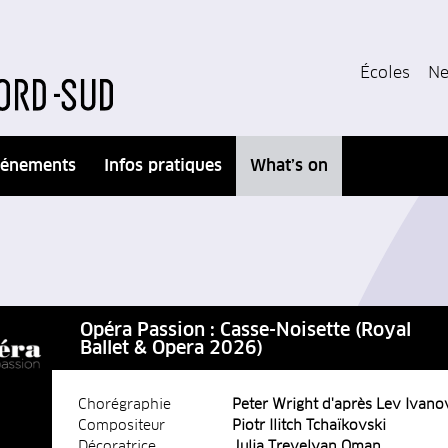
Écoles
Ne
énements
Infos pratiques
What’s on
Opéra Passion : Casse-Noisette (Royal
Ballet & Opera 2026)
Chorégraphie
Peter Wright d'après Lev Ivano
Compositeur
Piotr Ilitch Tchaïkovski
Décoratrice
Julia Trevelyan Oman