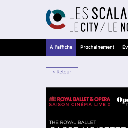
À l’affiche
Prochainement
Év
< Retour