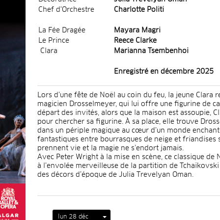
Chef d'Orchestre
Charlotte Politi
La Fée Dragée
Mayara Magri
Le Prince
Reece Clarke
Clara
Marianna Tsembenhoi
Enregistré en décembre 2025
Lors d’une fête de Noël au coin du feu, la jeune Clara 
magicien Drosselmeyer, qui lui offre une figurine de ca
départ des invités, alors que la maison est assoupie, Cl
pour chercher sa figurine. À sa place, elle trouve Dros
dans un périple magique au cœur d’un monde enchant
fantastiques entre bourrasques de neige et friandises sc
prennent vie et la magie ne s’endort jamais.
Avec Peter Wright à la mise en scène, ce classique de N
à l’envolée merveilleuse de la partition de Tchaïkovski e
des décors d’époque de Julia Trevelyan Oman.
lun 28 déc