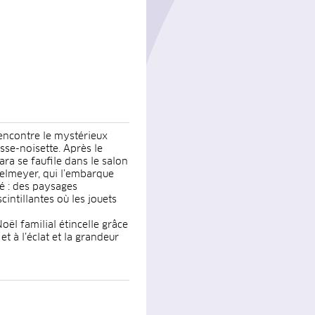
rencontre le mystérieux
sse-noisette. Après le
ara se faufile dans le salon
selmeyer, qui l’embarque
é : des paysages
intillantes où les jouets
oël familial étincelle grâce
t à l’éclat et la grandeur