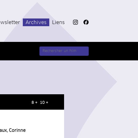
wsletter
Archives
Liens
8 + 10 +
eaux, Corinne