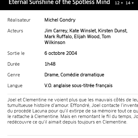
Eternal Sunshine of the Spotless Mind
12 + 14 +
Réalisateur
Michel Gondry
Acteurs
Jim Carrey, Kate Winslet, Kirsten Dunst,
Mark Ruffalo, Elijah Wood, Tom
Wilkinson
Sortie le
6 octobre 2004
Durée
1h48
Genre
Drame, Comédie dramatique
Langue
V.O. anglaise sous-titrée français
Joel et Clementine ne voient plus que les mauvais côtés de le
tumultueuse histoire d'amour. Effondré, Joel contacte l'invent
du procédé Lacuna pour qu'il extirpe de sa mémoire tout ce qu
le rattache à Clementine. Mais en remontant le fil du temps, J
redécouvre ce qu'il aimait depuis toujours en Clementine.