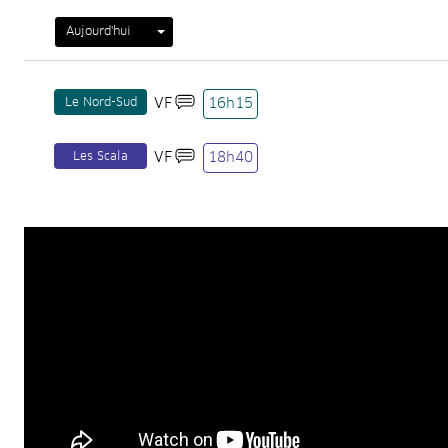
Aujourd'hui
Le Nord-Sud
VF
16h15
Les Scala
VF
18h40