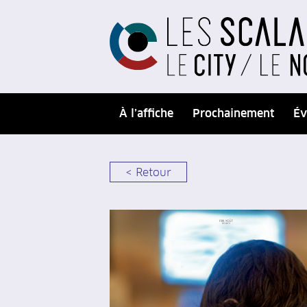
À l’affiche
Prochainement
Év
< Retour