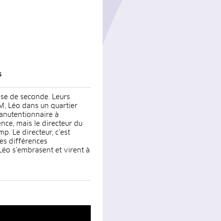
s
sse de seconde. Leurs
LM, Léo dans un quartier
manutentionnaire à
nce, mais le directeur du
p. Le directeur, c’est
les différences
 Léo s’embrasent et virent à