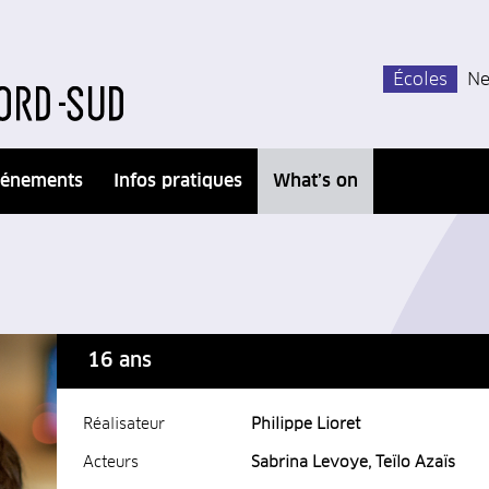
Écoles
Ne
énements
Infos pratiques
What’s on
16 ans
Réalisateur
Philippe Lioret
Acteurs
Sabrina Levoye, Teïlo Azaïs