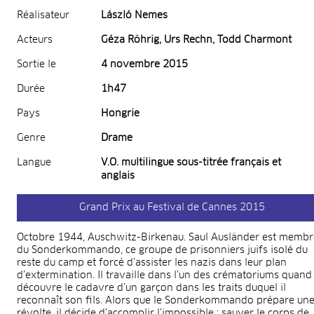
Réalisateur
László Nemes
Acteurs
Géza Röhrig, Urs Rechn, Todd Charmont
Sortie le
4 novembre 2015
Durée
1h47
Pays
Hongrie
Genre
Drame
Langue
V.O. multilingue sous-titrée français et
anglais
Grand Prix au Festival de Cannes 2015
Octobre 1944, Auschwitz-Birkenau. Saul Ausländer est membr
du Sonderkommando, ce groupe de prisonniers juifs isolé du
reste du camp et forcé d’assister les nazis dans leur plan
d’extermination. Il travaille dans l’un des crématoriums quand 
découvre le cadavre d’un garçon dans les traits duquel il
reconnaît son fils. Alors que le Sonderkommando prépare un
révolte, il décide d’accomplir l’impossible : sauver le corps de