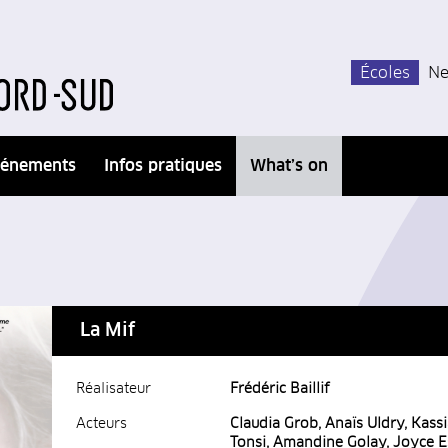
Écoles
Ne
énements
Infos pratiques
What’s on
La Mif
Réalisateur
Frédéric Baillif
Acteurs
Claudia Grob, Anaïs Uldry, Kass
Tonsi, Amandine Golay, Joyce 