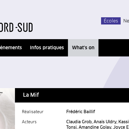
Écoles
Ne
énements
Infos pratiques
What’s on
La Mif
Réalisateur
Frédéric Baillif
Acteurs
Claudia Grob, Anaïs Uldry, Kass
Tonsi, Amandine Golay, Joyce 