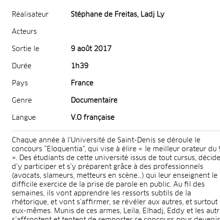
Réalisateur
Stéphane de Freitas, Ladj Ly
Acteurs
Sortie le
9 août 2017
Durée
1h39
Pays
France
Genre
Documentaire
Langue
V.O française
Chaque année à l’Université de Saint-Denis se déroule le
concours “Eloquentia”, qui vise à élire « le meilleur orateur du
». Des étudiants de cette université issus de tout cursus, décid
d’y participer et s’y préparent grâce à des professionnels
(avocats, slameurs, metteurs en scène…) qui leur enseignent le
difficile exercice de la prise de parole en public. Au fil des
semaines, ils vont apprendre les ressorts subtils de la
rhétorique, et vont s’affirmer, se révéler aux autres, et surtout
eux-mêmes. Munis de ces armes, Leïla, Elhadj, Eddy et les autr
s’affrontent et tentent de remporter ce concours pour devenir