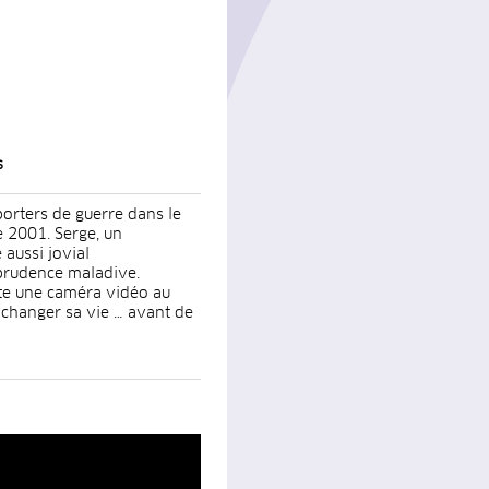
s
porters de guerre dans le
 2001. Serge, un
 aussi jovial
 prudence maladive.
te une caméra vidéo au
 changer sa vie … avant de