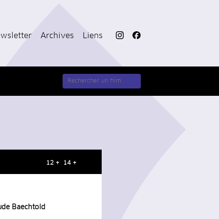
wsletter
Archives
Liens
12 + 14 +
ude Baechtold