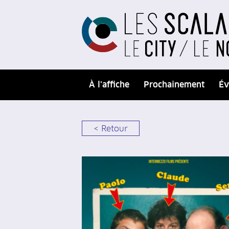
À l’affiche
Prochainement
Év
< Retour