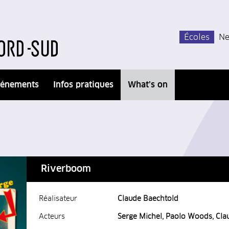
Écoles
Ne
énements
Infos pratiques
What’s on
Riverboom
Réalisateur
Claude Baechtold
Acteurs
Serge Michel, Paolo Woods, Cla