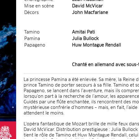
Mise en scène
David McVicar
Décors
John Macfarlane
Tamino
Amitai Pati
Pamina
Julia Bullock
Papageno
Huw Montague Rendall
Chanté en allemand avec sous-t
La princesse Pamina a été enlevée. Sa mère, la Reine de
prince Tamino de porter secours à sa fille. Tamino et s
Papageno, se lancent dans l’aventure, mais ils compr
lorsqu’on part à la recherche de l’amour, les apparenc
Guidés par une flûte enchantée, ils rencontrent des mo
mystérieuse confrérie d’hommes – mais, en fait, l’aide
attendent le moins.
L'opéra fantastique de Mozart brille de mille feux dans
David McVicar. Distribution prestigieuse : Julia Bullock
tient le rôle de Tamino et Huw Montague Rendall, celu