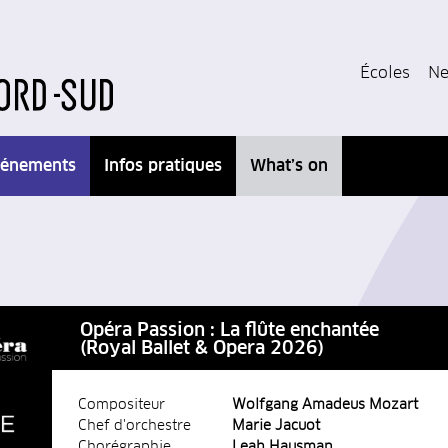
Écoles
Ne
énements
Infos pratiques
What’s on
Opéra Passion : La flûte enchantée
(Royal Ballet & Opera 2026)
Compositeur
Wolfgang Amadeus Mozart
Chef d'orchestre
Marie Jacuot
Chorégraphie
Leah Hausman