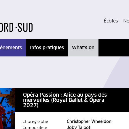
Écoles
Ne
énements
Infos pratiques
What’s on
Opéra Passion : Alice au pays des
merveilles (Royal Ballet & Opera
2027)
Chorégraphe
Christopher Wheeldon
Compositeur
Joby Talbot