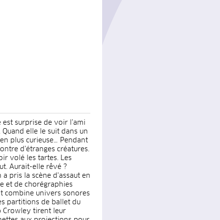
 est surprise de voir l’ami
 Quand elle le suit dans un
 en plus curieuse… Pendant
contre d’étranges créatures.
ir volé les tartes. Les
ut. Aurait-elle rêvé ?
a pris la scène d'assaut en
e et de chorégraphies
bot combine univers sonores
 partitions de ballet du
 Crowley tirent leur
nettes aux projections pour