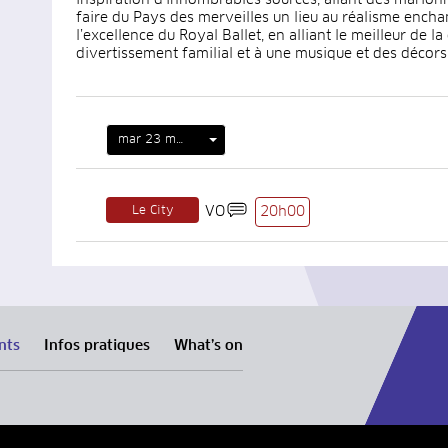
faire du Pays des merveilles un lieu au réalisme enchan
l’excellence du Royal Ballet, en alliant le meilleur de 
divertissement familial et à une musique et des décors
mar 23 mars
Le City
VO
20h00
nts
Infos pratiques
What’s on