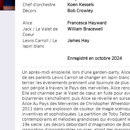
Chef d'orchestre
Koen Kessels
Décors
Bob Crowley
Alice
Francesca Hayward
Jack / Le Valet de
William Bracewell
Coeur
Lewis Carroll / Le
James Hay
lapin blanc
Enregistré en octobre 2024
Un après-midi ensoleillé, lors d’une garden-party, Alice
de ses parents Lewis Carroll se changer en lapin blanc.
terrier, les événements prennent une tournure de plus
son périple à travers le Pays des merveilles, Alice ren
Elle est charmée par le Valet de cœur, en fuite pour avo
bizarreries s’enchaînent, puis Alice se réveille en sursa
Alice Au Pays des Merveilles de Christopher Wheeldon 
2011 dans une explosion de couleur, de magie scéniqu
inventives et sophistiquées. La partition de Toby Tal
contemporains et mélodies grandioses qui évoquent les
19e siècle. Les décors débordant d’imagination de Bob
inspiration d’innombrables sources, allant des marion