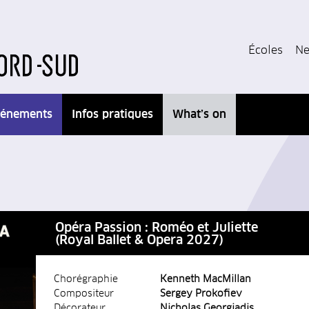
Écoles
Ne
énements
Infos pratiques
What’s on
Opéra Passion : Roméo et Juliette
(Royal Ballet & Opera 2027)
Chorégraphie
Kenneth MacMillan
Compositeur
Sergey Prokofiev
Décorateur
Nicholas Georgiadis