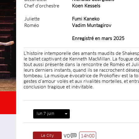
Chef d'orchestre
Koen Kessels
Juliette
Fumi Kaneko
Roméo
Vadim Muntagirov
Enregistré en mars 2025
L’histoire intemporelle des amants maudits de Shakes
le ballet captivant de Kenneth MacMillan. La fougue d
tout aussi présente dans la rencontre de Roméo et Juli
leurs derniers instants, quand ils se raccrochent déses
tombeau. La musique évocatrice de Prokofiev est la toi
gestes d’amour volés et aux rivalités mortelles, et entra
conclusion tragique et inévitable.
lun 7 juin
Le City
VO
14h00