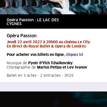
Opéra Passion : LE LAC DES
CYGNES
Opéra Passion
Jeudi 22 avril 2027 à 20h00 au cinéma Le City
En direct du Royal Ballet & Opera de Londres
Pour acheter vos billets en ligne
,
cliquez ici
Musique de
Pyotr Il'Yich Tchaikovsky
Chorégraphie de
Marius Petipa et Lev Ivanov
Ballet en 3 actes - 2 entractes - 3h25