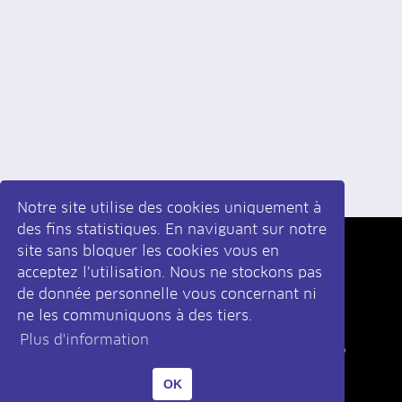
Notre site utilise des cookies uniquement à
des fins statistiques. En naviguant sur notre
site sans bloquer les cookies vous en
Inscrivez-vous
à la newsletter
acceptez l’utilisation. Nous ne stockons pas
de donnée personnelle vous concernant ni
ne les communiquons à des tiers.
Plus d'information
|
Développé par monoloco
Design par krolstudio
OK