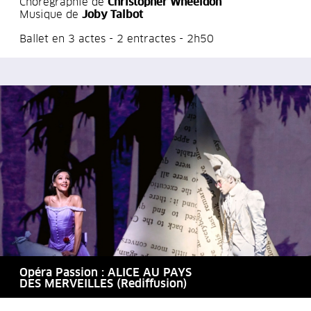
Chorégraphie de
Christopher Wheeldon
Musique de
Joby Talbot
Ballet en 3 actes - 2 entractes - 2h50
Opéra Passion : ALICE AU PAYS
DES MERVEILLES (Rediffusion)