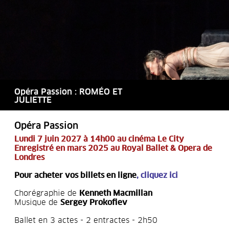
Opéra Passion : ROMÉO ET
JULIETTE
Opéra Passion
Lundi 7 juin 2027 à 14h00 au cinéma Le City
Enregistré en mars 2025 au Royal Ballet & Opera de
Londres
Pour acheter vos billets en ligne
,
cliquez ici
Chorégraphie de
Kenneth Macmillan
Musique de
Sergey Prokofiev
Ballet en 3 actes - 2 entractes - 2h50