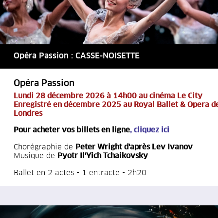
Opéra Passion : CASSE-NOISETTE
Opéra Passion
Lundi 28 décembre 2026 à 14h00 au cinéma Le City
Enregistré en décembre 2025 au Royal Ballet & Opera d
Londres
Pour acheter vos billets en ligne
,
cliquez ici
Chorégraphie de
Peter Wright d'après Lev Ivanov
Musique de
Pyotr Il'Yich Tchaikovsky
Ballet en 2 actes - 1 entracte - 2h20