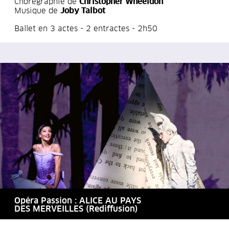
Chorégraphie de
Christopher Wheeldon
Musique de
Joby Talbot
Ballet en 3 actes - 2 entractes - 2h50
Opéra Passion : ALICE AU PAYS
DES MERVEILLES (Rediffusion)