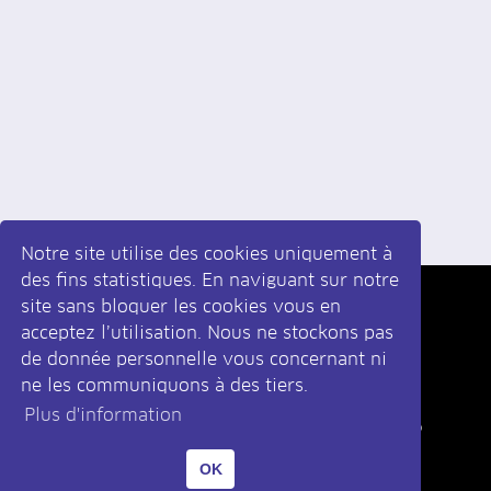
Notre site utilise des cookies uniquement à
des fins statistiques. En naviguant sur notre
site sans bloquer les cookies vous en
Inscrivez-vous
à la newsletter
acceptez l’utilisation. Nous ne stockons pas
de donnée personnelle vous concernant ni
ne les communiquons à des tiers.
Plus d'information
|
Développé par monoloco
Design par krolstudio
OK