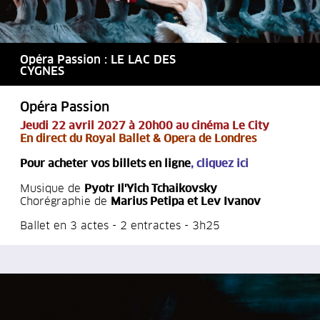
Opéra Passion : LE LAC DES
CYGNES
Opéra Passion
Jeudi 22 avril 2027 à 20h00 au cinéma Le City
En direct du Royal Ballet & Opera de Londres
Pour acheter vos billets en ligne
,
cliquez ici
Musique de
Pyotr Il'Yich Tchaikovsky
Chorégraphie de
Marius Petipa et Lev Ivanov
Ballet en 3 actes - 2 entractes - 3h25