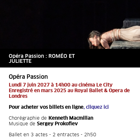
Opéra Passion : ROMÉO ET
JULIETTE
Opéra Passion
Lundi 7 juin 2027 à 14h00 au cinéma Le City
Enregistré en mars 2025 au Royal Ballet & Opera de
Londres
Pour acheter vos billets en ligne
,
cliquez ici
Chorégraphie de
Kenneth Macmillan
Musique de
Sergey Prokofiev
Ballet en 3 actes - 2 entractes - 2h50