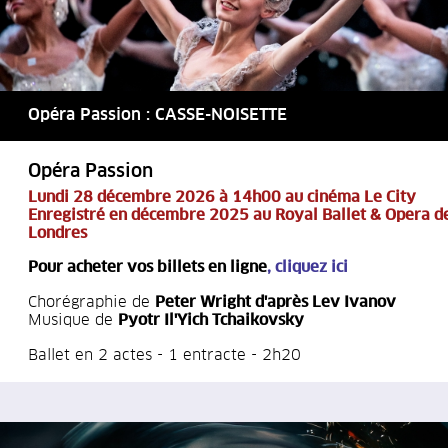
Opéra Passion : CASSE-NOISETTE
Opéra Passion
Lundi 28 décembre 2026 à 14h00 au cinéma Le City
Enregistré en décembre 2025 au Royal Ballet & Opera d
Londres
Pour acheter vos billets en ligne
,
cliquez ici
Chorégraphie de
Peter Wright d'après Lev Ivanov
Musique de
Pyotr Il'Yich Tchaikovsky
Ballet en 2 actes - 1 entracte - 2h20