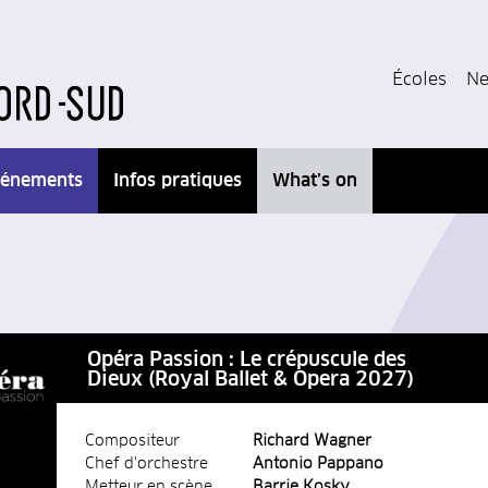
Écoles
Ne
énements
Infos pratiques
What’s on
Opéra Passion : Le crépuscule des
Dieux (Royal Ballet & Opera 2027)
Compositeur
Richard Wagner
Chef d'orchestre
Antonio Pappano
Metteur en scène
Barrie Kosky