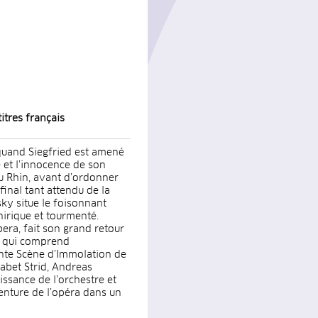
itres français
 quand Siegfried est amené
é et l’innocence de son
du Rhin, avant d’ordonner
final tant attendu de la
ky situe le foisonnant
rique et tourmenté.
era, fait son grand retour
, qui comprend
ante Scène d’Immolation de
sabet Strid, Andreas
issance de l’orchestre et
enture de l’opéra dans un