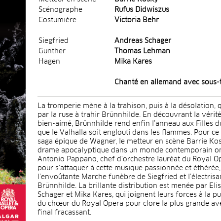
Scénographe
Rufus Didwiszus
Costumière
Victoria Behr
Siegfried
Andreas Schager
Gunther
Thomas Lehman
Hagen
Mika Kares
Chanté en allemand avec sous-t
La tromperie mène à la trahison, puis à la désolation,
par la ruse à trahir Brünnhilde. En découvrant la vérit
bien-aimé, Brünnhilde rend enfin l’anneau aux Filles 
que le Valhalla soit englouti dans les flammes. Pour ce 
saga épique de Wagner, le metteur en scène Barrie Kos
drame apocalyptique dans un monde contemporain oni
Antonio Pappano, chef d'orchestre lauréat du Royal Op
pour s’attaquer à cette musique passionnée et éthérée
l’envoûtante Marche funèbre de Siegfried et l’électris
Brünnhilde. La brillante distribution est menée par Eli
Schager et Mika Kares, qui joignent leurs forces à la pu
du chœur du Royal Opera pour clore la plus grande av
final fracassant.