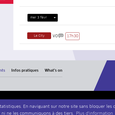
mer 3 févr
Le City
VO
17h30
nts
Infos pratiques
What’s on
tatistiques. En naviguant sur notre site sans bloquer les 
 ni ne les communiquons à des tiers.
Plus d'information