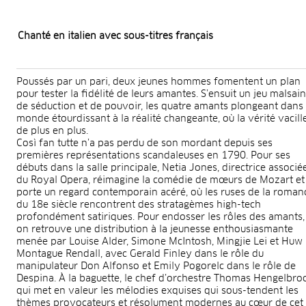
Chanté en italien avec sous-titres français
Poussés par un pari, deux jeunes hommes fomentent un plan
pour tester la fidélité de leurs amantes. S’ensuit un jeu malsain
de séduction et de pouvoir, les quatre amants plongeant dans
monde étourdissant à la réalité changeante, où la vérité vacill
de plus en plus.
Così fan tutte n’a pas perdu de son mordant depuis ses
premières représentations scandaleuses en 1790. Pour ses
débuts dans la salle principale, Netia Jones, directrice associé
du Royal Opera, réimagine la comédie de mœurs de Mozart et 
porte un regard contemporain acéré, où les ruses de la roman
du 18e siècle rencontrent des stratagèmes high-tech
profondément satiriques. Pour endosser les rôles des amants,
on retrouve une distribution à la jeunesse enthousiasmante
menée par Louise Alder, Simone McIntosh, Mingjie Lei et Huw
Montague Rendall, avec Gerald Finley dans le rôle du
manipulateur Don Alfonso et Emily Pogorelc dans le rôle de
Despina. À la baguette, le chef d’orchestre Thomas Hengelbroc
qui met en valeur les mélodies exquises qui sous-tendent les
thèmes provocateurs et résolument modernes au cœur de cet