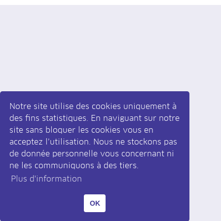
Notre site utilise des cookies uniquement à
des fins statistiques. En naviguant sur notre
site sans bloquer les cookies vous en
acceptez l’utilisation. Nous ne stockons pas
Inscrivez-vous
à la newsletter
de donnée personnelle vous concernant ni
ne les communiquons à des tiers.
Plus d'information
|
Développé par monoloco
Design par krolstudio
OK