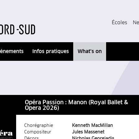
Écoles
Ne
énements
Infos pratiques
What’s on
Opéra Passion : Manon (Royal Ballet &
Opera 2026)
Chorégraphie
Kenneth MacMillan
Compositeur
Jules Massenet
Décors
Nicholas Georgiadis