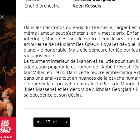
Chef d'orchestre
Koen Kessels
Dans les bas-fonds du Paris du 18e siècle, l’argent est r
même l’amour peut s’acheter si on y met le prix. Enfan
interlope, Manon est tiraillée entre deux désirs contr
amoureuse de l’étudiant Des Grieux. Loyal et dévoué, il 
d’une vie honorable. Mais elle demeure tentée par les 
vie parisienne…
Le tourment intérieur de Manon et sa lutte pour surviv
adaptation poignante du roman de l’Abbé Prévost, réa
MacMillan en 1974. Dans cette œuvre emblématique du
dans une analyse tout en nuances de la psyché humain
détour sur la dépravation morale du Paris de Manon, ta
Jules Massenet et les décors de Nicholas Georgiadis ill
sa décadence et son déclin.
mar 27 oct