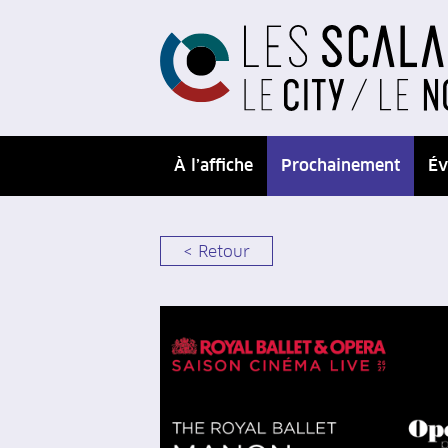
À l’affiche
Prochainement
Év
< Retour