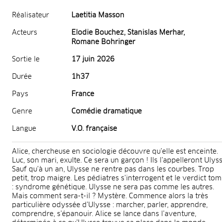
Réalisateur
Laetitia Masson
Acteurs
Elodie Bouchez, Stanislas Merhar,
Romane Bohringer
Sortie le
17 juin 2026
Durée
1h37
Pays
France
Genre
Comédie dramatique
Langue
V.O. française
Alice, chercheuse en sociologie découvre qu’elle est enceinte.
Luc, son mari, exulte. Ce sera un garçon ! Ils l’appelleront Ulyss
Sauf qu’à un an, Ulysse ne rentre pas dans les courbes. Trop
petit, trop maigre. Les pédiatres s’interrogent et le verdict to
: syndrome génétique. Ulysse ne sera pas comme les autres.
Mais comment sera-t-il ? Mystère. Commence alors la très
particulière odyssée d’Ulysse : marcher, parler, apprendre,
comprendre, s’épanouir. Alice se lance dans l’aventure,