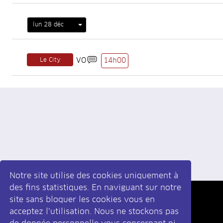
lun 28 déc
Le City
VO
14h00
Notre site utilise des cookies uniquement à
des fins statistiques. En naviguant sur notre
site sans bloquer les cookies vous en
Inscrivez-vous
à la newsletter
acceptez l’utilisation. Nous ne stockons pas