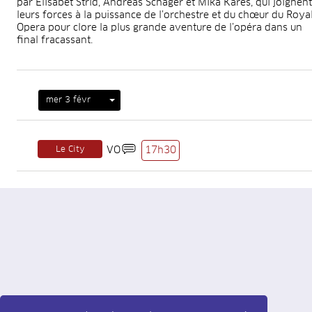
par Elisabet Strid, Andreas Schager et Mika Kares, qui joignent
leurs forces à la puissance de l’orchestre et du chœur du Roya
Opera pour clore la plus grande aventure de l’opéra dans un
final fracassant.
mer 3 févr
Le City
VO
17h30