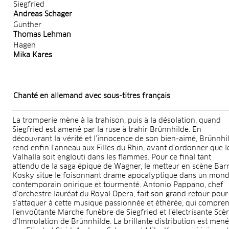
Siegfried
Andreas Schager
Gunther
Thomas Lehman
Hagen
Mika Kares
Chanté en allemand avec sous-titres français
La tromperie mène à la trahison, puis à la désolation, quand
Siegfried est amené par la ruse à trahir Brünnhilde. En
découvrant la vérité et l’innocence de son bien-aimé, Brünnhi
rend enfin l’anneau aux Filles du Rhin, avant d’ordonner que l
Valhalla soit englouti dans les flammes. Pour ce final tant
attendu de la saga épique de Wagner, le metteur en scène Barr
Kosky situe le foisonnant drame apocalyptique dans un mon
contemporain onirique et tourmenté. Antonio Pappano, chef
d'orchestre lauréat du Royal Opera, fait son grand retour pour
s’attaquer à cette musique passionnée et éthérée, qui compre
l’envoûtante Marche funèbre de Siegfried et l’électrisante Scè
d’Immolation de Brünnhilde. La brillante distribution est men