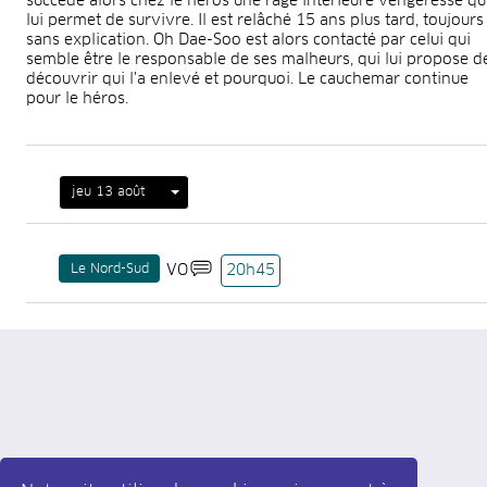
succède alors chez le héros une rage intérieure vengeresse qu
lui permet de survivre. Il est relâché 15 ans plus tard, toujours
sans explication. Oh Dae-Soo est alors contacté par celui qui
semble être le responsable de ses malheurs, qui lui propose d
découvrir qui l'a enlevé et pourquoi. Le cauchemar continue
pour le héros.
jeu 13 août
Le Nord-Sud
VO
20h45