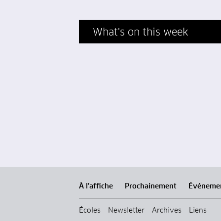
What's on this week
À l’affiche
Prochainement
Événeme
Écoles
Newsletter
Archives
Liens