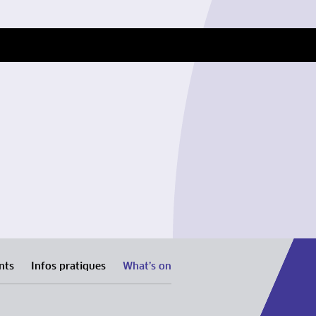
nts
Infos pratiques
What’s on