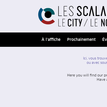
À l’affiche
Prochainement
Év
Ici, vous tro
ou avec sous
Here you will find our p
Have a