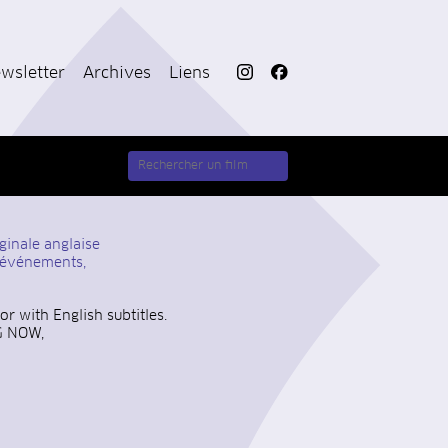
wsletter
Archives
Liens
ginale anglaise
t événements,
r with English subtitles.
NG NOW,