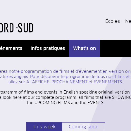
Écoles
Ne
énements
Infos pratiques
What’s on
uverez notre programmation de films et d’événement
en version ori
-titres anglais. Pour découvrir le programme de tous nos films e
allez sur A l’AFFICHE, PROCHAINEMENT et EVENEMENTS.
rogramm of films and events in English speaking original version o
 look here at our complete programm, all films that are SHOWI
the UPCOMING FILMS and the EVENTS.
This week
Coming soon