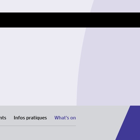
nts
Infos pratiques
What’s on