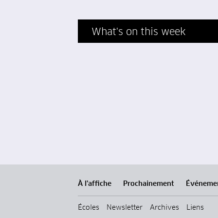
What's on this week
À l’affiche
Prochainement
Événeme
Écoles
Newsletter
Archives
Liens