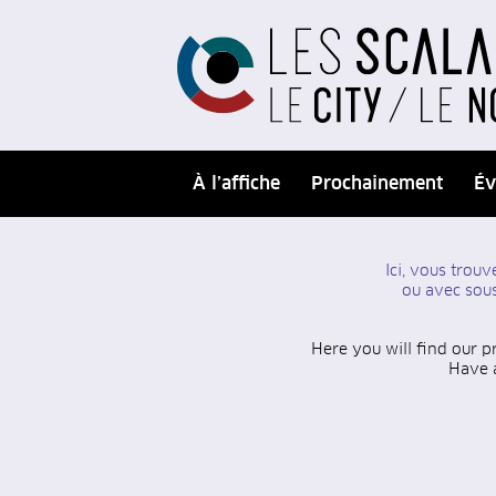
À l’affiche
Prochainement
Év
Ici, vous tro
ou avec sous
Here you will find our p
Have a