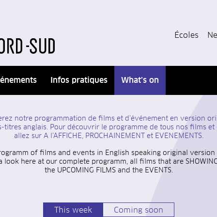
Écoles
Ne
énements
Infos pratiques
What’s on
uverez notre programmation de films et d’événement
en version ori
-titres anglais. Pour découvrir le programme de tous nos films e
allez sur A l’AFFICHE, PROCHAINEMENT et EVENEMENTS.
rogramm of films and events in English speaking original version o
 look here at our complete programm, all films that are SHOWI
the UPCOMING FILMS and the EVENTS.
This week
Coming soon