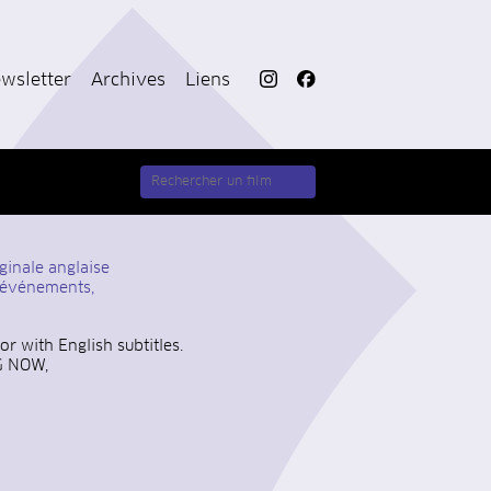
wsletter
Archives
Liens
ginale anglaise
t événements,
r with English subtitles.
NG NOW,