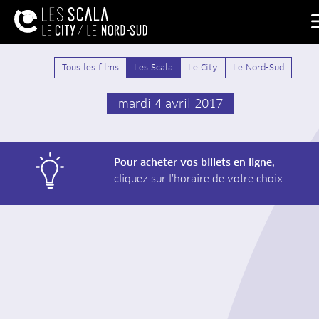
Tous les films
Les Scala
Le City
Le Nord-Sud
mardi 4 avril 2017
Pour acheter vos billets en ligne,
cliquez sur l’horaire de votre choix.