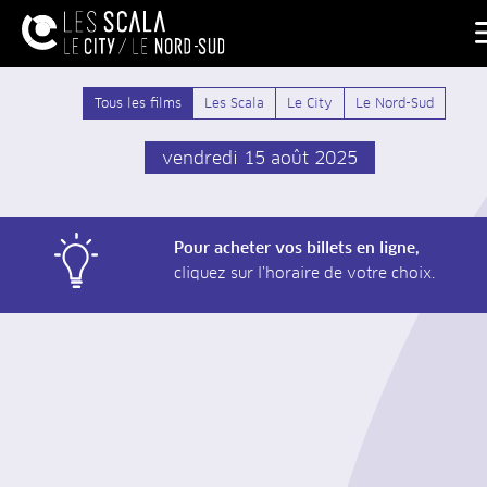
Tous les films
Les Scala
Le City
Le Nord-Sud
vendredi 15 août 2025
Pour acheter vos billets en ligne,
cliquez sur l’horaire de votre choix.